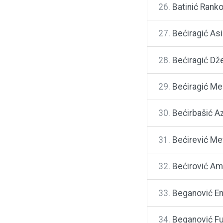
26.
Batinić Rank
27.
Bećiragić As
28.
Bećiragić Dže
29.
Bećiragić Mel
30.
Bećirbašić A
31.
Bećirević Me
32.
Bećirović Am
33.
Beganović E
34.
Beganović F