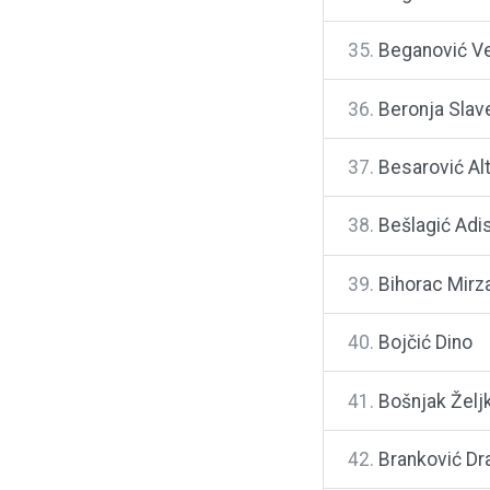
35.
Beganović V
36.
Beronja Slav
37.
Besarović Alt
38.
Bešlagić Adi
39.
Bihorac Mirz
40.
Bojčić Dino
41.
Bošnjak Želj
42.
Branković Dr