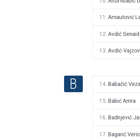
10.
Altumbabić D
11.
Arnautović L
12.
Avdić Senaid
13.
Avdić-Vajzovi
B
14.
Babačić Vezi
15.
Babić Amra
16.
Badnjević Ja
17.
Bagarić Veri