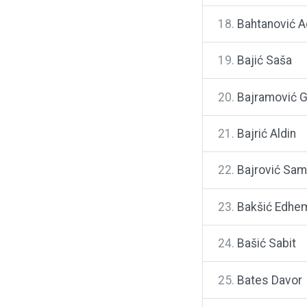
18.
Bahtanović A
19.
Bajić Saša
20.
Bajramović 
21.
Bajrić Aldin
22.
Bajrović Sam
23.
Bakšić Edhe
24.
Bašić Sabit
25.
Bates Davor