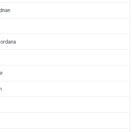
dnan
Gordana
ir
m