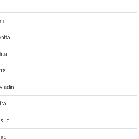
o
im
nita
ita
zra
vledin
ira
nsud
uad