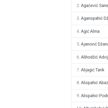
2.
Agačević Sane
3.
Aganspahić D
4.
Agić Alma
5.
Ajanović Džana
6.
Alihodžić Advi
7.
Alijagić Tarik
8.
Alispahić Aba
9.
Alispahić-Pod