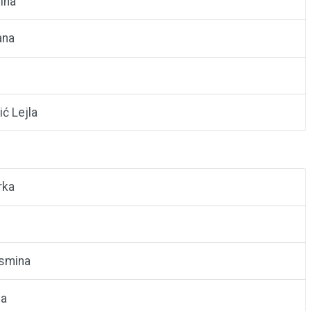
ina
ana
ć Lejla
rka
smina
ca