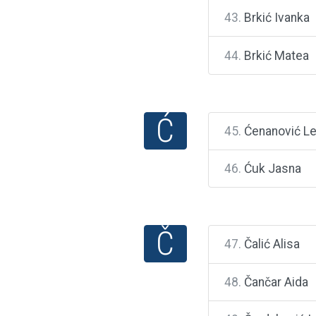
43.
Brkić Ivanka
44.
Brkić Matea
Ć
45.
Ćenanović Le
46.
Ćuk Jasna
Č
47.
Čalić Alisa
48.
Čančar Aida