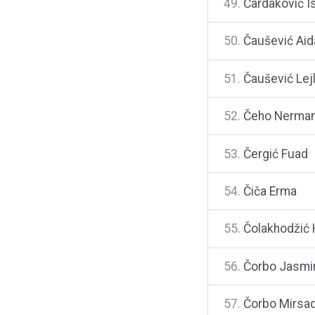
49.
Čardaković I
50.
Čaušević Aid
51.
Čaušević Lej
52.
Čeho Nerma
53.
Čergić Fuad
54.
Čiča Erma
55.
Čolakhodžić
56.
Čorbo Jasmi
57.
Čorbo Mirsa