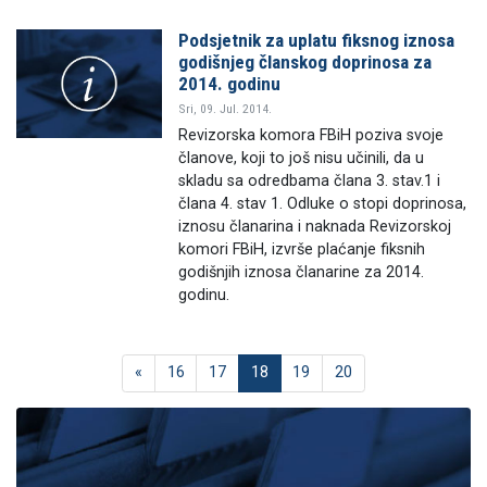
Podsjetnik za uplatu fiksnog iznosa
godišnjeg članskog doprinosa za
2014. godinu
Sri, 09. Jul. 2014.
Revizorska komora FBiH poziva svoje
članove, koji to još nisu učinili, da u
skladu sa odredbama člana 3. stav.1 i
člana 4. stav 1. Odluke o stopi doprinosa,
iznosu članarina i naknada Revizorskoj
komori FBiH, izvrše plaćanje fiksnih
godišnjih iznosa članarine za 2014.
godinu.
«
16
17
18
19
20