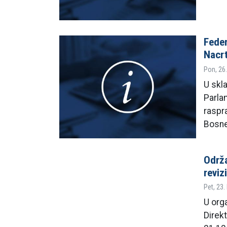
Feder
Nacrt
Pon, 26.
U skl
Parla
raspra
Bosne
Održa
reviz
Pet, 23.
U org
Direkt