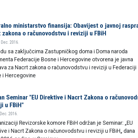
alno ministarstvo finansija: Obavijest o javnoj raspr
 zakona o računovodstvu i reviziji u FBiH
 Dec. 2016.
adu sa zaključcima Zastupničkog doma i Doma naroda
menta Federacije Bosne i Hercegovine otvorena je javna
va za Nacrt zakona o računovodstvu i reviziji u Federaciji
 i Hercegovine
n Seminar "EU Direktive i Nacrt Zakona o računovods
iji u FBiH"
 Dec. 2016.
anizaciji Revizorske komore FBiH održan je Seminar: „EU
ive i Nacrt Zakona o računovodstvu i reviziji u FBiH„ dana