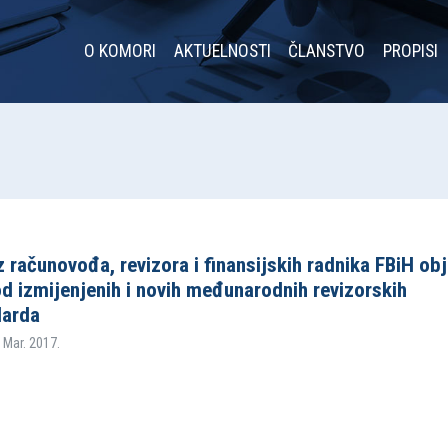
O KOMORI
AKTUELNOSTI
ČLANSTVO
PROPISI
 računovođa, revizora i finansijskih radnika FBiH obj
d izmijenjenih i novih međunarodnih revizorskih
darda
 Mar. 2017.