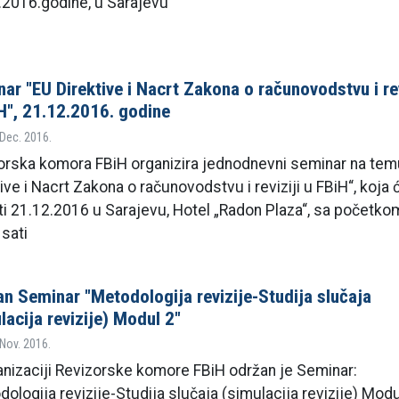
.2016.godine, u Sarajevu
ar "EU Direktive i Nacrt Zakona o računovodstvu i rev
H", 21.12.2016. godine
 Dec. 2016.
orska komora FBiH organizira jednodnevni seminar na tem
ive i Nacrt Zakona o računovodstvu i reviziji u FBiH“, koja 
ti 21.12.2016 u Sarajevu, Hotel „Radon Plaza“, sa početko
 sati
n Seminar "Metodologija revizije-Studija slučaja
lacija revizije) Modul 2"
 Nov. 2016.
anizaciji Revizorske komore FBiH održan je Seminar:
ologija revizije-Studija slučaja (simulacija revizije) Modu