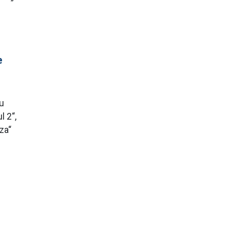
e
u
l 2“,
za“