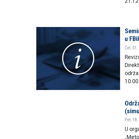
21.12
Semin
u FBi
Čet, 01.
Reviz
Direkt
održa
10.00
Održa
(simu
Pet, 18.
U org
„Metod