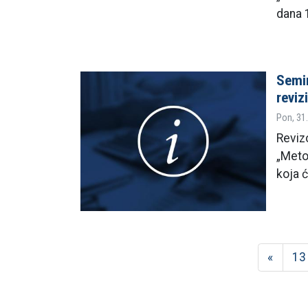
dana 
Semin
reviz
Pon, 31.
Reviz
„Metod
koja 
«
13