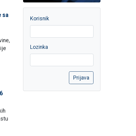
e sa
Korisnik
ine,
Lozinka
ije
16
kih
kstu