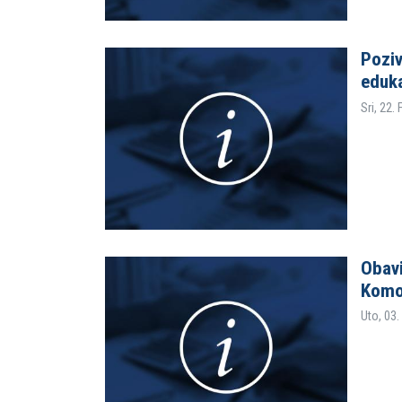
Poziv
eduka
Sri, 22.
Obavi
Komo
Uto, 03.