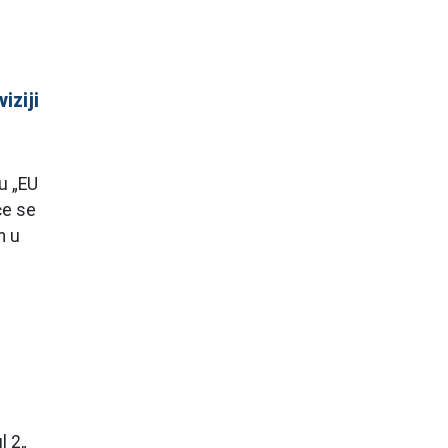
iziji
u „EU
će se
m u
l 2„