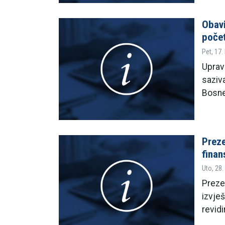
Obavi
počet
Pet, 17.
Uprav
saziv
Bosne
Preze
finan
Uto, 28.
Prezen
izvje
revid