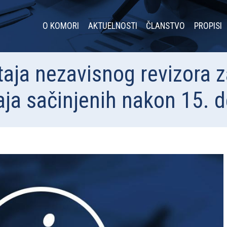
O KOMORI
AKTUELNOSTI
ČLANSTVO
PROPISI
taja nezavisnog revizora za
štaja sačinjenih nakon 15.