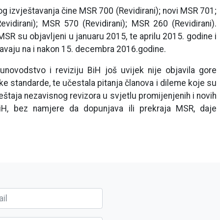
kog izvještavanja čine MSR 700 (Revidirani); novi MSR 701;
vidirani); MSR 570 (Revidirani); MSR 260 (Revidirani).
R su objavljeni u januaru 2015, te aprilu 2015. godine i
šavaju na i nakon 15. decembra 2016.godine.
novodstvo i reviziju BiH još uvijek nije objavila gore
ke standarde, te učestala pitanja članova i dileme koje su
eštaja nezavisnog revizora u svjetlu promijenjenih i novih
iH, bez namjere da dopunjava ili prekraja MSR, daje