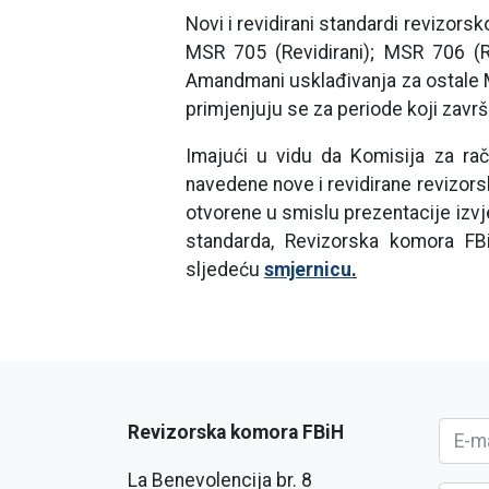
Novi i revidirani standardi revizors
MSR 705 (Revidirani); MSR 706 (Re
Amandmani usklađivanja za ostale MS
primjenjuju se za periode koji zavr
Imajući u vidu da Komisija za raču
navedene nove i revidirane revizors
otvorene u smislu prezentacije izvj
standarda, Revizorska komora FB
sljedeću
smjernicu
.
Revizorska komora FBiH
La Benevolencija br. 8