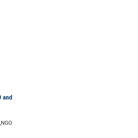
O and
u „NGO