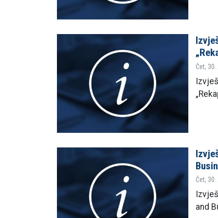
Izvje
„Reka
Čet, 30.
Izvješ
„Reka
Izvje
Busin
Čet, 30.
Izvje
and B