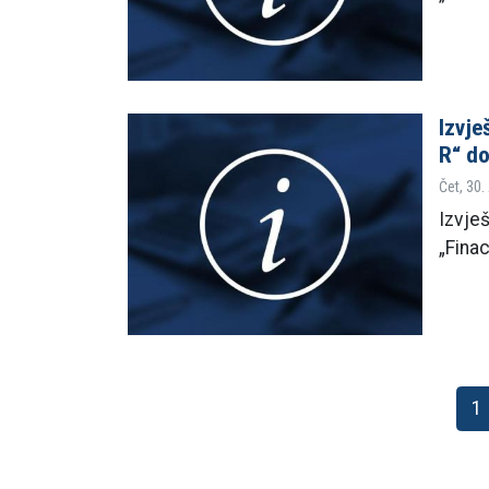
Izvje
R“ d
Čet, 30.
Izvješ
„Fina
1