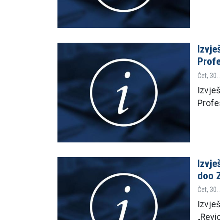
Izvje
Prof
Čet, 30.
Izvješ
Profe
Izvje
doo 
Čet, 30.
Izvješ
„Revi