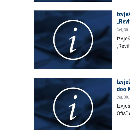
Izvje
„Revi
Čet, 30.
Izvješ
„Revi
Izvje
doo K
Čet, 30.
Izvješ
Ofis“ 