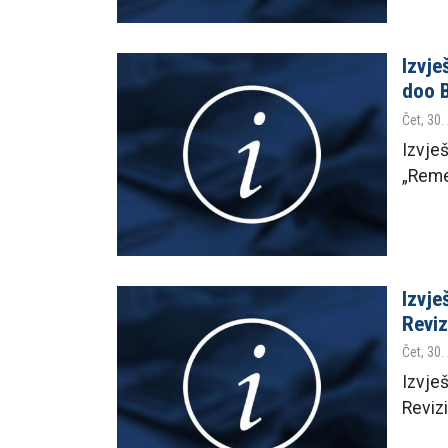
Izvje
doo 
Čet, 30.
Izvješ
„Reme
Izvje
Reviz
Čet, 30.
Izvje
Revizi