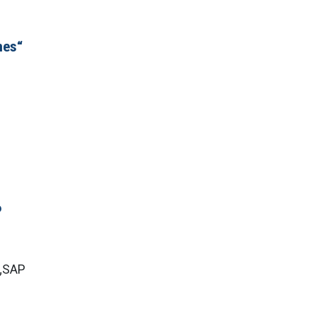
mes“
P
 „SAP