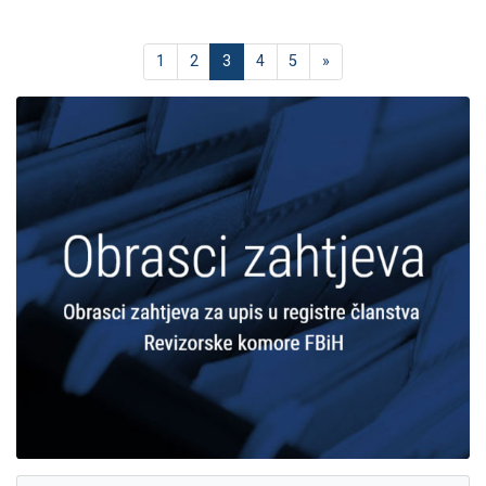
1
2
3
4
5
»