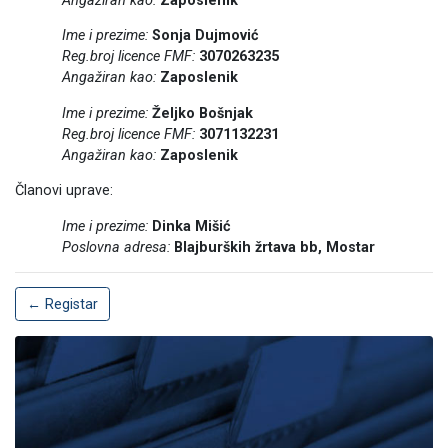
Angažiran kao:
Zaposlenik
Ime i prezime:
Sonja Dujmović
Reg.broj licence FMF:
3070263235
Angažiran kao:
Zaposlenik
Ime i prezime:
Željko Bošnjak
Reg.broj licence FMF:
3071132231
Angažiran kao:
Zaposlenik
Članovi uprave:
Ime i prezime:
Dinka Mišić
Poslovna adresa:
Blajburških žrtava bb,
Mostar
← Registar