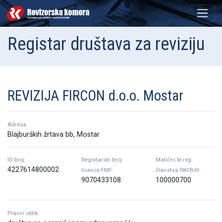
Registar društava za reviziju
REVIZIJA FIRCON d.o.o. Mostar
Adresa:
Blajburških žrtava bb, Mostar
ID broj:
Registarski broj
Matični br.reg.
4227614800002
licence FMF:
članstva RKFBiH:
9070433108
100000700
Pravni oblik: