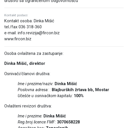
društvo sa ograničenom odgovornošću
Kontakt podaci:
Kontakt osoba: Dinka Mišić
tel./fax 036 318-360
e-mail: info.revizija@fircon.biz
www.fircon.biz
Osoba ovlaštena za zastupanje:
Dinka Mišić, direktor
Osnivači/članovi društva:
Ime i prezime/naziv:
Dinka Mišić
Poslovna adresa:
:
Blajburških žrtava bb,
Mostar
Učešće u osnivačkom kapitalu:
100%
Ovlašteni revizori društva:
Ime i prezime:
Dinka Mišić
Reg.broj licence FMF:
3070658228