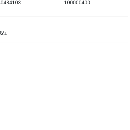
40434103
100000400
šću