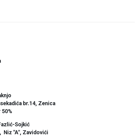
a
aknjo
sekadića br.14, Zenica
:
50%
azlić-Sojkić
, Niz "A", Zavidovići