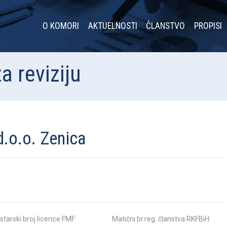
O KOMORI
AKTUELNOSTI
ČLANSTVO
PROPISI
a reviziju
o.o. Zenica
starski broj licence FMF:
Matični br.reg. članstva RKFBiH: