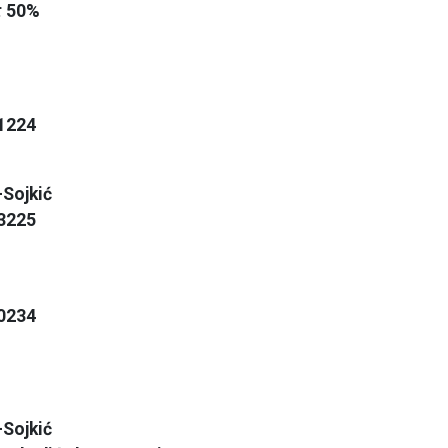
:
50%
1224
-Sojkić
3225
0234
-Sojkić