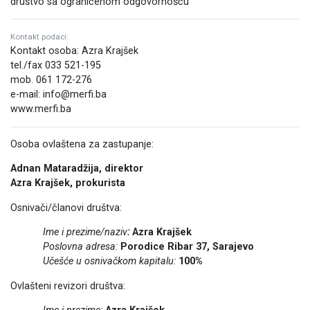
društvo sa ograničenom odgovornošću
Kontakt podaci:
Kontakt osoba: Azra Krajšek
tel./fax 033 521-195
mob. 061 172-276
e-mail: info@merfi.ba
www.merfi.ba
Osoba ovlaštena za zastupanje:
Adnan Mataradžija, direktor
Azra Krajšek, prokurista
Osnivači/članovi društva:
Ime i prezime/naziv
:
Azra Krajšek
Poslovna adresa:
Porodice Ribar 37, Sarajevo
Učešće u osnivačkom kapitalu:
100%
Ovlašteni revizori društva: