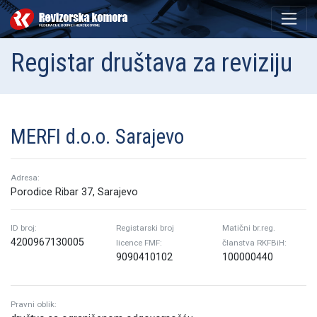
Registar društava za reviziju
MERFI d.o.o. Sarajevo
Adresa:
Porodice Ribar 37, Sarajevo
ID broj:
Registarski broj
Matični br.reg.
4200967130005
licence FMF:
članstva RKFBiH:
9090410102
100000440
Pravni oblik: