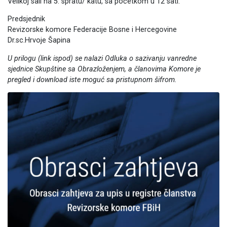
Velikoj sali na 5. spratu/ katu, sa početkom u 12 sati.
Predsjednik
Revizorske komore Federacije Bosne i Hercegovine
Dr.sc.Hrvoje Šapina
U prilogu (link ispod) se nalazi Odluka o sazivanju vanredne
sjednice Skupštine sa Obrazloženjem, a članovima Komore je
pregled i download iste moguć sa pristupnom šifrom.