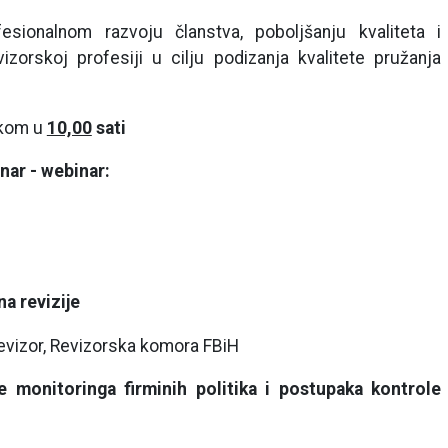
esionalnom razvoju članstva, poboljšanju kvaliteta i
vizorskoj profesiji u cilju podizanja kvalitete pružanja
tkom u
10,00
sati
nar - webinar:
na revizije
revizor, Revizorska komora FBiH
 monitoringa firminih politika i postupaka kontrole