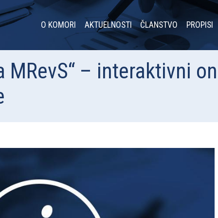
O KOMORI
AKTUELNOSTI
ČLANSTVO
PROPISI
a MRevS“ – interaktivni on
e