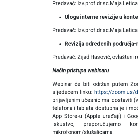
Predavač: Izv.prof.dr.sc.Maja Letic
Uloga interne revizije u kon
Predavač: Izv.prof.dr.sc.Maja Letic
Revizija određenih područja-r
Predavač: Zijad Hasović, ovlašteni 
Način pristupa webinaru
Webinar će biti održan putem Zoo
sljedećem linku:
https://zoom.us/
prijavljenim učesnicima dostaviti (
telefona i tableta dostupna je i m
App Store-u (Apple uređaji) i Goog
iskustvo, preporučujemo k
mikrofonom/slušalicama.