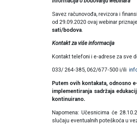
Informacija o bodovanju webinara
Savez računovođa, revizora i finan
od 29.09.2020 ovaj webinar priznaje
sati/bodova
.
Kontakt za više informacija
Kontakt telefoni i e-adrese za sve 
033/ 264-385, 062/677-500 i/ili
inf
Putem ovih kontakata, odnosno e-
implementiranja sadržaja edukacij
kontinuirano.
Napomena: Učesnicima će 28.10.20
slučaju eventualnih poteškoća u vezi