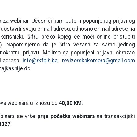
c
za webinar. Učesnici nam putem popunjenog prijavnog
u dostaviti svoju e-mail adresu, odnosno e- mail adrese na
korisničku šifru preko kojeg će moći online pristupiti
m). Napominjemo da je šifra vezana za samo jednog
okratnu prijavu. Molimo da popunjeni prijavni obrazac
l adresa:
info@rkfbih.ba
,
revizorskakomora@gmail.com
 najkasnije do
ova webinara u iznosu od
40,00 KM
.
ebinara se vrše
prije početka webinara
na transakcijski
0027
.