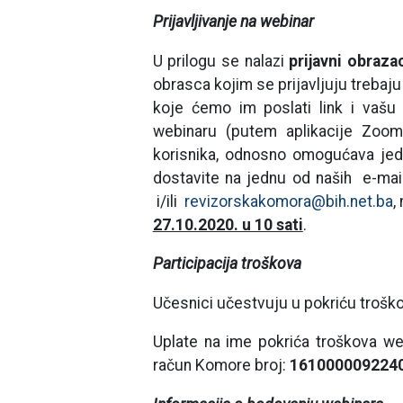
Prijavljivanje na webinar
U prilogu se nalazi
prijavni obraza
obrasca kojim se prijavljuju trebaj
koje ćemo im poslati link i vašu 
webinaru (putem aplikacije Zoo
korisnika, odnosno omogućava jedn
dostavite na jednu od naših e-mai
i/ili
revizorskakomora@bih.net.ba
,
27.10.2020. u 10 sati
.
Participacija troškova
Učesnici učestvuju u pokriću trošk
Uplate na ime pokrića troškova w
račun Komore broj:
161000009224