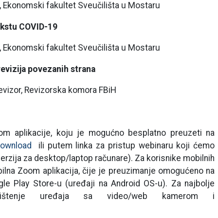
a, Ekonomski fakultet Sveučilišta u Mostaru
tekstu COVID-19
a, Ekonomski fakultet Sveučilišta u Mostaru
evizija povezanih strana
revizor, Revizorska komora FBiH
m aplikacije, koju je mogućno besplatno preuzeti na
download
ili putem linka za pristup webinaru koji ćemo
verzija za desktop/laptop računare). Za korisnike mobilnih
obilna Zoom aplikacija, čije je preuzimanje omogućeno na
le Play Store-u (uređaji na Android OS-u). Za najbolje
orištenje uređaja sa video/web kamerom i