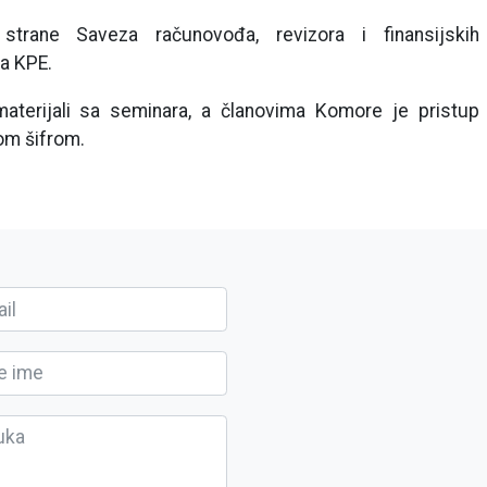
trane Saveza računovođa, revizora i finansijskih
va KPE.
materijali sa seminara, a članovima Komore je pristup
om šifrom.