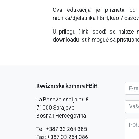
Ova edukacija je priznata od s
radnika/djelatnika FBiH, kao 7 časo
U prilogu (link ispod) se nalaze 
downloadu istih moguć sa pristupn
Revizorska komora FBiH
La Benevolencija br. 8
71000 Sarajevo
Bosna i Hercegovina
Tel: +387 33 264 385
Fax: +387 33 264 386