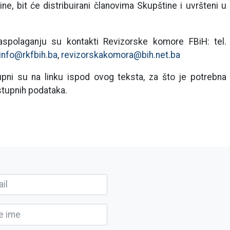
e, bit će distribuirani članovima Skupštine i uvršteni u
spolaganju su kontakti Revizorske komore FBiH: tel.
info@rkfbih.ba
,
revizorskakomora@bih.net.ba
tupni su na linku ispod ovog teksta, za što je potrebna
istupnih podataka.