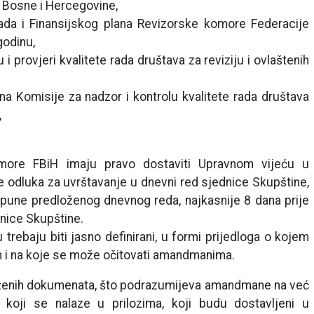
 Bosne i Hercegovine,
ada i Finansijskog plana Revizorske komore Federacije
godinu,
i provjeri kvalitete rada društava za reviziju i ovlaštenih
na Komisije za nadzor i kontrolu kvalitete rada društava
,
omore FBiH imaju pravo dostaviti Upravnom vijeću u
e odluka za uvrštavanje u dnevni red sjednice Skupštine,
pune predloženog dnevnog reda, najkasnije 8 dana prije
nice Skupštine.
u trebaju biti jasno definirani, u formi prijedloga o kojem
em i na koje se može očitovati amandmanima.
loženih dokumenata, što podrazumijeva amandmane na već
koji se nalaze u prilozima, koji budu dostavljeni u