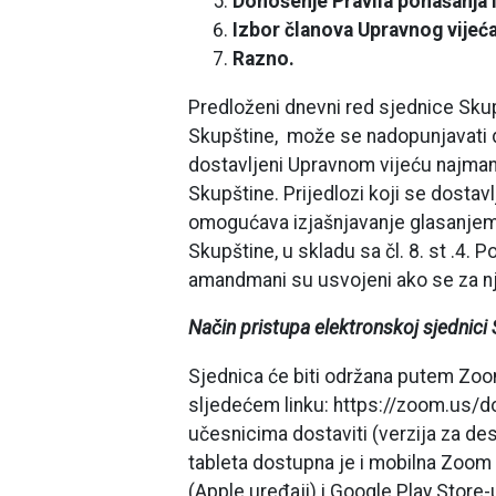
Donošenje Pravila ponašanja i
Izbor članova Upravnog vijeća
Razno.
Predloženi dnevni red sjednice Skup
Skupštine, može se nadopunjavati d
dostavljeni Upravnom vijeću najman
Skupštine. Prijedlozi koji se dostavl
omogućava izjašnjavanje glasanjem
Skupštine, u skladu sa čl. 8. st .4.
amandmani su usvojeni ako se za njih
Način pristupa elektronskoj sjednici
Sjednica će biti održana putem Zoo
sljedećem linku: https://zoom.us/do
učesnicima dostaviti (verzija za des
tableta dostupna je i mobilna Zoom 
(Apple uređaji) i Google Play Store-