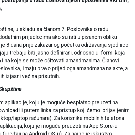
 postupanja u radu članova tijela i uposlenika RKFBiH,
,
štine, u skladu sa članom 7. Poslovnika o radu
odatnim prijedlozima ako su isti u pisanom obliku
je 8 dana prije zakazanog početka održavanja sjednice
jaju trebaju biti jasno definirani, odnosno u formi koja
 i na koje se može očitovati amandmanima. Članovi
 Poslovnika, imaju pravo prijedloga amandmana na akte, a
 izjasni većina prisutnih.
 Skupštine
m aplikacije, koju je moguće besplatno preuzeti na
wnload ili putem linka za pristup koji ćemo prijavljenim
ktop/laptop računare). Za korisnike mobilnih telefona i
aplikacija, koju je moguće preuzeti na App Store-u
u (uređaji na Android OS-u). Za najbolje iskustvo,