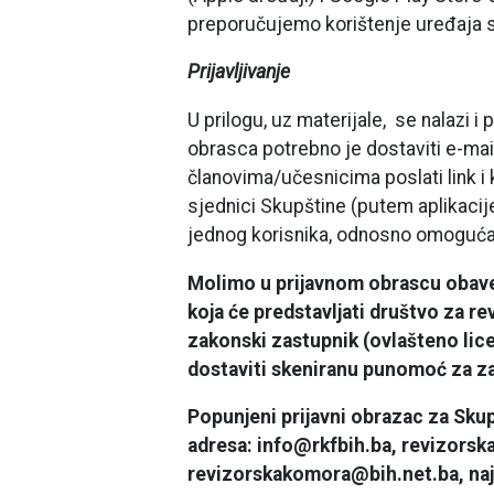
preporučujemo korištenje uređaja 
Prijavljivanje
U prilogu, uz materijale, se nalazi 
obrasca potrebno je dostaviti e-mai
članovima/učesnicima poslati link i k
sjednici Skupštine (putem aplikaci
jednog korisnika, odnosno omogućav
Molimo u prijavnom obrascu obavez
koja će predstavljati društvo za rev
zakonski zastupnik (ovlašteno lic
dostaviti skeniranu punomoć za zas
Popunjeni prijavni obrazac za Sku
adresa: info@rkfbih.ba, revizors
revizorskakomora@bih.net.ba, najk