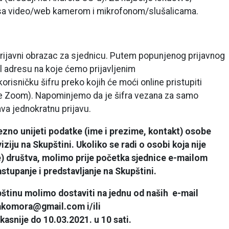
sa video/web kamerom i mikrofonom/slušalicama.
i prijavni obrazac za sjednicu. Putem popunjenog prijavnog
l adresu na koje ćemo prijavljenim
orisničku šifru preko kojih će moći online pristupiti
je Zoom). Napominjemo da je šifra vezana za samo
a jednokratnu prijavu.
no unijeti podatke (ime i prezime, kontakt) osobe
iziju na Skupštini. Ukoliko se radi o osobi koja nije
e) društva, molimo prije početka sjednice e-mailom
tupanje i predstavljanje na Skupštini.
pštinu molimo dostaviti na jednu od naših e-mail
kakomora@gmail.com i/ili
asnije do 10.03.2021. u 10 sati.