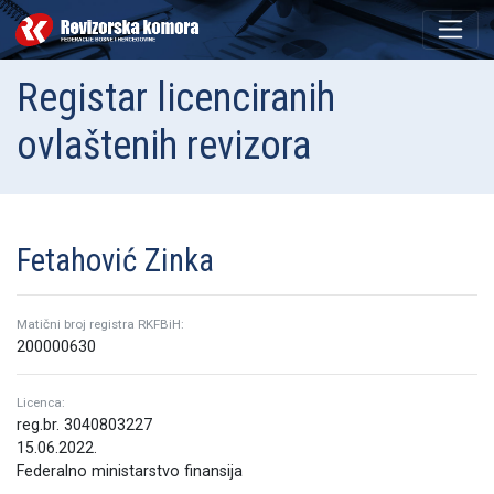
Registar licenciranih
ovlaštenih revizora
Fetahović Zinka
Matični broj registra RKFBiH:
200000630
Licenca:
reg.br. 3040803227
15.06.2022.
Federalno ministarstvo finansija