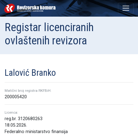
Registar licenciranih
ovlaštenih revizora
Lalović Branko
Matični broj registra RKFBiH:
200005420
Licenca:
reg.br. 3120680263
18.05.2026.
Federalno ministarstvo finansija